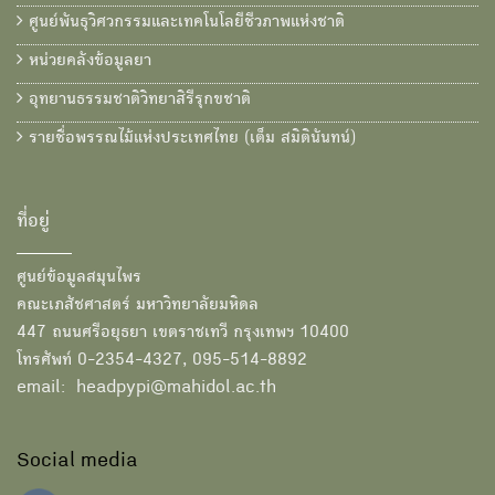
ศูนย์พันธุวิศวกรรมและเทคโนโลยีชีวภาพแห่งชาติ
หน่วยคลังข้อมูลยา
อุทยานธรรมชาติวิทยาสิรีรุกขชาติ
รายชื่อพรรณไม้แห่งประเทศไทย (เต็ม สมิตินันทน์)
ที่อยู่
ศูนย์ข้อมูลสมุนไพร
คณะเภสัชศาสตร์ มหาวิทยาลัยมหิดล
447 ถนนศรีอยุธยา เขตราชเทวี กรุงเทพฯ 10400
โทรศัพท์ 0-2354-4327, 095-514-8892
email: headpypi@mahidol.ac.th
Social media