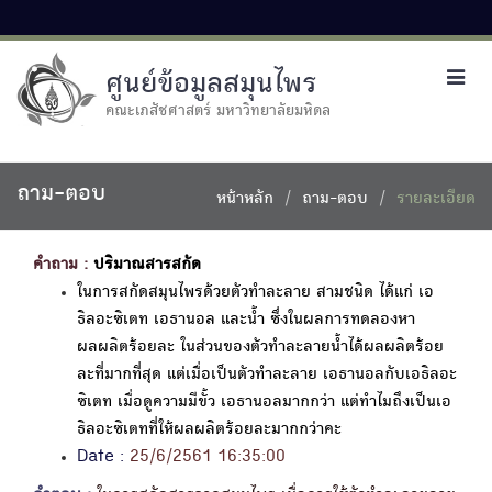
ศูนย์ข้อมูลสมุนไพร
Toggl
navig
คณะเภสัชศาสตร์ มหาวิทยาลัยมหิดล
ถาม-ตอบ
หน้าหลัก
ถาม-ตอบ
รายละเอียด
คำถาม :
ปริมาณสารสกัด
ในการสกัดสมุนไพรด้วยตัวทำละลาย สามชนิด ได้แก่ เอ
ธิลอะซิเตท เอธานอล และน้ำ ซึ่งในผลการทดลองหา
ผลผลิตร้อยละ ในส่วนของตัวทำละลายน้ำได้ผลผลิตร้อย
ละที่มากที่สุด แต่เมื่อเป็นตัวทำละลาย เอธานอลกับเอธิลอะ
ซิเตท เมื่อดูความมีขั้ว เอธานอลมากกว่า แต่ทำไมถึงเป็นเอ
ธิลอะซิเตทที่ให้ผลผลิตร้อยละมากกว่าคะ
Date :
25/6/2561 16:35:00