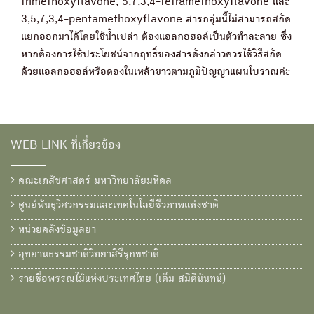
trimethoxyflavone, 5,7,3,4-tetramethoxyflavone และ
3,5,7,3,4-pentamethoxyflavone สารกลุ่มนี้ไม่สามารถสกัด
แยกออกมาได้โดยใช้น้ำเปล่า ต้องแอลกอฮอล์เป็นตัวทำละลาย ซึ่ง
หากต้องการใช้ประโยชน์จากฤทธิ์ของสารดังกล่าวควรใช้วิธีสกัด
ด้วยแอลกอฮอล์หรือดองในเหล้าขาวตามภูมิปัญญาแผนโบราณค่ะ
WEB LINK ที่เกี่ยวข้อง
คณะเภสัชศาสตร์ มหาวิทยาลัยมหิดล
ศูนย์พันธุวิศวกรรมและเทคโนโลยีชีวภาพแห่งชาติ
หน่วยคลังข้อมูลยา
อุทยานธรรมชาติวิทยาสิรีรุกขชาติ
รายชื่อพรรณไม้แห่งประเทศไทย (เต็ม สมิตินันทน์)