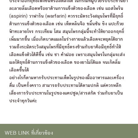
ประจำออกฤทธิ์เพิ่งขึ้นหรือลดลงได้ ในกรณีที่ผู้ป่วยรับประทานยา
ละลายลิ่มเลือดหรือยาต้านการแข็งตัวของเลือด เช่น แอสไพริน
(aspirin) วาฟาริน (warfarin) ควรระมัดระวังสมุนไพรที่มีฤทธิ์
ต้านการแข็งตัวของเลือด เช่น เห็ดหลินจือ ขมิ้นชัน ขิง แปะก๊วย
ฟ้าทะลายโจร กระเทียม โสม สมุนไพรกลุ่มนี้จะทำให้ยาออกฤทธิ์
เพิ่มมากขึ้น เมื่อเกิดบาดแผลในร่างกายแล้วเลือดจะหยุดได้ยาก
รวมถึงระมัดระวังสมุนไพรที่มีฤทธิ์ตรงข้ามกับยาคือมีฤทธิ์ทำให้
เลือดแข็งตัวได้ดีขึ้น เช่น ชา คำฝอย เพราะสมุนไพรในกลุ่มจะส่ง
ผลให้ฤทธิ์ต้านการแข็งตัวของเลือด ของยาไม่ได้ผล จนเกิดลิ่ม
เลือดขึ้นได้
อย่างไรก็ตามหากรับประทานเห็ดในรูปของมื้ออาหารและเครื่อง
ดื่ม เป็นครั้งคราว สามารถรับประทานได้ตามปกติ แต่ควรหลีก
เลี่ยงการรับประทานในรูปของแคปซูล/สารสกัด ร่วมกับยาเป็น
ประจำทุกวันค่ะ
WEB LINK ที่เกี่ยวข้อง