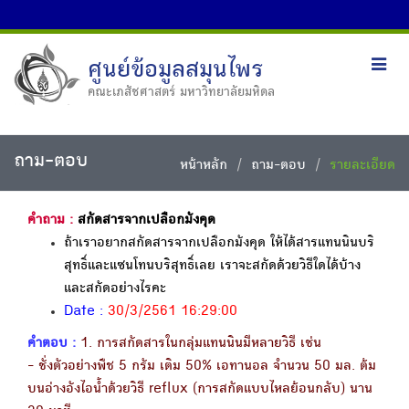
ศูนย์ข้อมูลสมุนไพร
Toggl
navig
คณะเภสัชศาสตร์ มหาวิทยาลัยมหิดล
ถาม-ตอบ
หน้าหลัก
ถาม-ตอบ
รายละเอียด
คำถาม :
สกัดสารจากเปลือกมังคุด
ถ้าเราอยากสกัดสารจากเปลือกมังคุด ให้ได้สารแทนนินบริ
สุทธิ์และแซนโทนบริสุทธิ์เลย เราจะสกัดด้วยวิธีใดได้บ้าง
และสกัดอย่างไรคะ
Date :
30/3/2561 16:29:00
คำตอบ :
1. การสกัดสารในกลุ่มแทนนินมีหลายวิธี เช่น
- ชั่งตัวอย่างพืช 5 กรัม เติม 50% เอทานอล จำนวน 50 มล. ต้ม
บนอ่างอังไอน้ำด้วยวิธี reflux (การสกัดแบบไหลย้อนกลับ) นาน