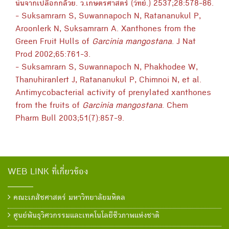
นินจากเปลือกกล้วย. ว.เกษตรศาสตร์ (วิทย์.) 2537;28:578-86.
- Suksamrarn S, Suwannapoch N, Ratananukul P,
Aroonlerk N, Suksamrarn A. Xanthones from the
Green Fruit Hulls of
Garcinia mangostana
. J Nat
Prod 2002;65:761-3.
- Suksamrarn S, Suwannapoch N, Phakhodee W,
Thanuhiranlert J, Ratananukul P, Chimnoi N, et al.
Antimycobacterial activity of prenylated xanthones
from the fruits of
Garcinia mangostana
. Chem
Pharm Bull 2003;51(7):857-9.
WEB LINK ที่เกี่ยวข้อง
คณะเภสัชศาสตร์ มหาวิทยาลัยมหิดล
ศูนย์พันธุวิศวกรรมและเทคโนโลยีชีวภาพแห่งชาติ