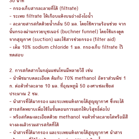
30 นาที
- กรองเก็บสารละลายที่ได้ (filtrate)
- ระเหย filtrate ให้เกือบแห้งบนอ่างอังไอน้ำ
- ละลายสารสกัดด้วยน้ำกลั่น 50 มล. โดยใช้ความร้อนช่วย จาก
นั้นกรองผ่านกรวยบุชเนอร์ (buchner funnel) โดยใช้แรงดูด
จากสุญกาศ (suction) และใช้สารช่วยกรอง (filter aid)
- เติม 10% sodium chloride 1 มล. กรองเก็บ filtrate ไว้
ทดสอบ
2. การสกัดสารในกลุ่มแซนโทนมีหลายวิธี เช่น
- นำพืชมาบดละเอียด ต้มกับ 70% methanol อัตราส่วนพืช 1
ก. ต่อตัวทำละลาย 10 มล. ที่อุณหภูมิ 50 องศาเซลเซียส
ประมาณ 2 ชม.
- นำสารที่ได้มากรอง และระเหยแห้งภายใต้สูญญากาศ ซึ่งจะได้
สารสกัดหยาบเพื่อใช้ในขั้นตอนการแยกให้บริสุทธิ์ต่อไป
- หรือสกัดผงละเอียดด้วย methanol จนตัวทำละลายใสหรือมีสี
จางลงแล้วรวมสารสกัดที่ได้
- นำสารที่ได้มากรอง และระเหยแห้งภายใต้สูญญากาศ นำสาร