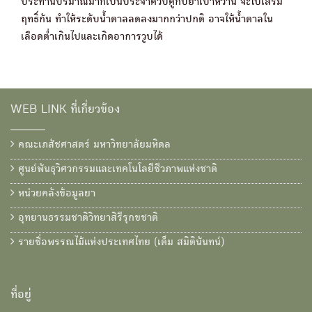
ประทานปริมาณมากเป็นประจำควบคู่กับยาเบาหวาน จะไปเสริม
ฤทธิ์กัน ทำให้ระดับน้ำตาลลดลงมากกว่าปกติ อาจให้น้ำตาลใน
เลือดต่ำเกินไปและเกิดอาการวูบได้
WEB LINK ที่เกี่ยวข้อง
คณะเภสัชศาสตร์ มหาวิทยาลัยมหิดล
ศูนย์พันธุวิศวกรรมและเทคโนโลยีชีวภาพแห่งชาติ
หน่วยคลังข้อมูลยา
อุทยานธรรมชาติวิทยาสิรีรุกขชาติ
รายชื่อพรรณไม้แห่งประเทศไทย (เต็ม สมิตินันทน์)
ที่อยู่