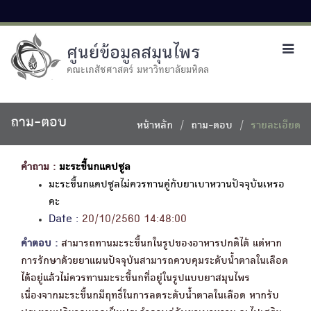
ศูนย์ข้อมูลสมุนไพร
Toggl
navig
คณะเภสัชศาสตร์ มหาวิทยาลัยมหิดล
ถาม-ตอบ
หน้าหลัก
ถาม-ตอบ
รายละเอียด
คำถาม :
มะระขี้นกแคปซูล
มะระขี้นกแคปซูลไม่ควรทานคู่กับยาเบาหวานปัจจุบันเหรอ
คะ
Date :
20/10/2560 14:48:00
คำตอบ :
สามารถทานมะระขี้นกในรูปของอาหารปกติได้ แต่หาก
การรักษาด้วยยาแผนปัจจุบันสามารถควบคุมระดับน้ำตาลในเลือด
ได้อยู่แล้วไม่ควรทานมะระขี้นกที่อยู่ในรูปแบบยาสมุนไพร
เนื่องจากมะระขี้นกมีฤทธิ์ในการลดระดับน้ำตาลในเลือด หากรับ