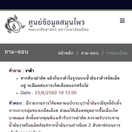
ศูนย์ข้อมูลสมุนไพร
Toggl
navig
คณะเภสัชศาสตร์ มหาวิทยาลัยมหิดล
ถาม-ตอบ
หน้าหลัก
ถาม-ตอบ
รายละเอียด
คำถาม :
งาดำ
หากต้องผ่าตัด แล้วกินงาดำในรูปแบบน้ำมันงาดำชนิดเม็ด
อยู่ จะมีผลต่อการเกิดเลือดออกหรือไม่
Date :
23/6/2560 18:13:00
คำตอบ :
มีรายงานการวิจัยหลายฉบับระบุว่าน้ำมันงามีฤทธิ์ยับยั้ง
การเกาะกลุ่มของเกล็ดเลือด ส่งผลให้เลือดหยุดยากขึ้นเมื่อเกิด
บาดแผล ดังนั้นหากคุณต้องเข้ารับการผ่าตัด ควรงดรับประทาน
น้ำมันงาหรือผลิตภัณฑ์จากน้ำมันงาอย่างน้อย 2 สัปดาห์ก่อนการ