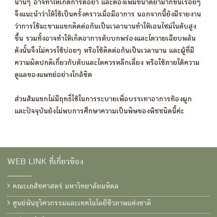
นานๆ อาจทำให้เกิดการดื้อยา และต้องเพิ่มขนาดยามากขึ้นเรื่อยๆ
จึงแนะนำว่าให้ใช้เป็นครั้งคราวเมื่อมีอาการ นอกจากนี้ยังมีรายงาน
ว่าการใช้มะขามแขกติดต่อกันเป็นเวลานานทำให้เอนไซม์ในตับสูง
ขึ้น รวมทั้งอาจทำให้เกิดอาการตับบกพร่องและไตวายเฉียบพลัน
ดังนั้นจึงไม่ควรใช้บ่อยๆ หรือใช้ติดต่อกันเป็นเวลานาน และผู้ที่มี
ความผิดปกติเกี่ยวกับตับและไตควรหลีกเลี่ยง หรือใช้ภายใต้ความ
ดูแลของแพทย์อย่างใกล้ชิด
ส่วนส้มแขกไม่มีฤทธิ์ใช้ในการระบายเพื่อบรรเทาอาการท้องผูก
และปัจจุบันยังไม่พบการศึกษาความเป็นพิษของพืชชนิดนี้ค่ะ
WEB LINK ที่เกี่ยวข้อง
คณะเภสัชศาสตร์ มหาวิทยาลัยมหิดล
ศูนย์พันธุวิศวกรรมและเทคโนโลยีชีวภาพแห่งชาติ