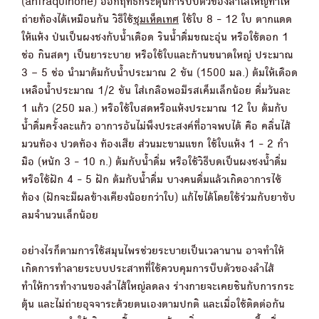
(antraquinone) ออกฤทธิ์กระตุ้นการบีบตัวของลำไส้ใหญ่ทำให้
ถ่ายท้องได้เหมือนกัน วิธีใช้
ชุมเห็ดเทศ
ใช้ใบ 8 - 12 ใบ ตากแดด
ให้แห้ง ป่นเป็นผงชงกับน้ำเดือด รินน้ำดื่มขณะอุ่น หรือใช้ดอก 1
ช่อ กินสดๆ เป็นยาระบาย หรือใช้ใบและก้านขนาดใหญ่ ประมาณ
3 – 5 ช่อ นำมาต้มกับน้ำประมาณ 2 ขัน (1500 มล.) ต้มให้เดือด
เหลือน้ำประมาณ 1/2 ขัน ใส่เกลือพอมีรสเค็มเล็กน้อย ดื่มวันละ
1 แก้ว (250 มล.) หรือใช้ใบสดหรือแห้งประมาณ 12 ใบ ต้มกับ
น้ำดื่มครั้งละแก้ว อาการอันไม่พึงประสงค์ที่อาจพบได้ คือ คลื่นไส้
มวนท้อง ปวดท้อง ท้องเสีย ส่วนมะขามแขก ใช้ใบแห้ง 1 - 2 กำ
มือ (หนัก 3 - 10 ก.) ต้มกับน้ำดื่ม หรือใช้วิธีบดเป็นผงชงน้ำดื่ม
หรือใช้ฝัก 4 - 5 ฝัก ต้มกับน้ำดื่ม บางคนดื่มแล้วเกิดอาการไซ้
ท้อง (ฝักจะมีผลข้างเคียงน้อยกว่าใบ) แก้ไขได้โดยใช้ร่วมกับยาขับ
ลมจำนวนเล็กน้อย
อย่างไรก็ตามการใช้สมุนไพรช่วยระบายเป็นเวลานาน อาจทำให้
เกิดการทำลายระบบประสาทที่ใช้ควบคุมการบีบตัวของลำไส้
ทำให้การทำงานของลำไส้ใหญ่ลดลง ร่างกายจะเคยชินกับการกระ
ตุ้น และไม่ถ่ายอุจจาระด้วยตนเองตามปกติ และเมื่อใช้ติดต่อกัน