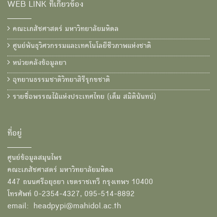
WEB LINK ที่เกี่ยวข้อง
คณะเภสัชศาสตร์ มหาวิทยาลัยมหิดล
ศูนย์พันธุวิศวกรรมและเทคโนโลยีชีวภาพแห่งชาติ
หน่วยคลังข้อมูลยา
อุทยานธรรมชาติวิทยาสิรีรุกขชาติ
รายชื่อพรรณไม้แห่งประเทศไทย (เต็ม สมิตินันทน์)
ที่อยู่
ศูนย์ข้อมูลสมุนไพร
คณะเภสัชศาสตร์ มหาวิทยาลัยมหิดล
447 ถนนศรีอยุธยา เขตราชเทวี กรุงเทพฯ 10400
โทรศัพท์ 0-2354-4327, 095-514-8892
email: headpypi@mahidol.ac.th