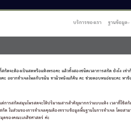
บริการของเรา
ฐานข้อมูล
กัดจะต้องเป้นสดหรือแห้งหรอคะ แล้วทั้งสองชนิดเวลาการสกัด ยังไง เท่าก
งไงคะ อยากทำเจลไพลกับขมิน ทาผิวหนังแก้ค้น คะ ช่วยตอบหนอ่ยนะคะ หาข้อม
 แต่การสกัดสมุนไพรสดจะให้ปริมาณสารสำคัญมากกว่าแบบแห้ง เวลาที่ใช้สกั
รที่จะสกัด ในส่วนของการทำเจลคุณต้องทราบข้อมูลพื้นฐานในการทำเจล โดยสาม
งสมุดของคณะเภสัชศาสตร์ ค่ะ