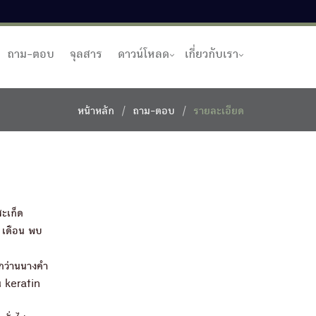
ถาม-ตอบ
จุลสาร
ดาวน์โหลด
เกี่ยวกับเรา
หน้าหลัก
ถาม-ตอบ
รายละเอียด
สะเก็ด
2 เดือน พบ
ว่านนางคำ
น keratin