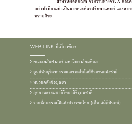
สำหรับผลิตภัณฑ์ ครีมว่านหางจระเข้ และครีมใบบั
อย่างไรก็ตามถ้าเป็นมากควรต้องปรึกษาแพทย์ และหากจะ
ทราบด้วย
WEB LINK ที่เกี่ยวข้อง
คณะเภสัชศาสตร์ มหาวิทยาลัยมหิดล
ศูนย์พันธุวิศวกรรมและเทคโนโลยีชีวภาพแห่งชาติ
หน่วยคลังข้อมูลยา
อุทยานธรรมชาติวิทยาสิรีรุกขชาติ
รายชื่อพรรณไม้แห่งประเทศไทย (เต็ม สมิตินันทน์)