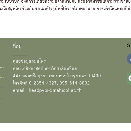
วบก องค์การเภสัชกรรมมีจำหน่ายค่ะ หรืออาจหาซื้อได้ตามร้านขายยา
ใช้สมุนไพรร่วมกับยาแผนปัจจุบันที่ได้จากโรงพยาบาล ควรแจ้งให้แพทย์ที่
S
ที่อยู่
ศูนย์ข้อมูลสมุนไพร
คณะเภสัชศาสตร์ มหาวิทยาลัยมหิดล
447 ถนนศรีอยุธยา เขตราชเทวี กรุงเทพฯ 10400
โทรศัพท์ 0-2354-4327, 095-514-8892
email: headpypi@mahidol.ac.th