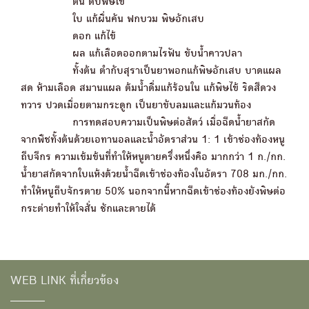
ต้น ดับพิษไข้
ใบ แก้ผื่นคัน ฟกบวม พิษอักเสบ
ดอก แก้ไข้
ผล แก้เลือดออกตามไรฟัน ขับน้ำคาวปลา
ทั้งต้น ตำกับสุราเป็นยาพอกแก้พิษอักเสบ บาดแผล
สด ห้ามเลือด สมานแผล ต้มน้ำดื่มแก้ร้อนใน แก้พิษไข้ ริดสีดวง
ทวาร ปวดเมื่อยตามกระดูก เป็นยาขับลมและแก้มวนท้อง
การทดสอบความเป็นพิษต่อสัตว์ เมื่อฉีดน้ำยาสกัด
จากพืชทั้งต้นด้วยเอทานอลและน้ำอัตราส่วน 1: 1 เข้าช่องท้องหนู
ถีบจีกร ความเข้มข้นที่ทำให้หนูตายครึ่งหนึ่งคือ มากกว่า 1 ก./กก.
น้ำยาสกัดจากใบแห้งด้วยน้ำฉีดเข้าช่องท้องในอัตรา 708 มก./กก.
ทำให้หนูถีบจักรตาย 50% นอกจากนี้หากฉีดเข้าช่องท้องยังพิษต่อ
กระต่ายทำให้ใจสั่น ชักและตายได้
WEB LINK ที่เกี่ยวข้อง