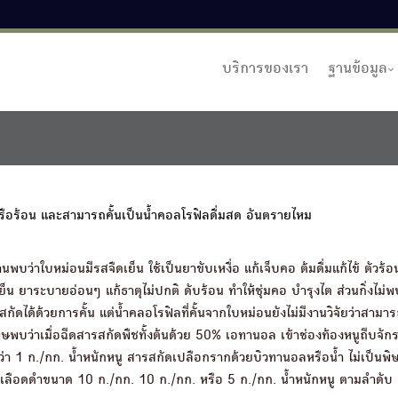
บริการของเรา
ฐานข้อมูล
 หรือร้อน และสามารถคั้นเป็นน้ำคอลโรฟิลดื่มสด อันตรายไหม
บว่าใบหม่อนมีรสจืดเย็น ใช้เป็นยาขับเหงื่อ แก้เจ็บคอ ต้มดื่มแก้ไข้ ตัวร้อ
น ยาระบายอ่อนๆ แก้ธาตุไม่ปกติ ดับร้อน ทำให้ชุ่มคอ บำรุงไต ส่วนกิ่งไม
ถสกัดได้ด้วยการคั้น แต่น้ำคลอโรฟิลที่คั้นจากใบหม่อนยังไม่มีงานวิจัยว่าสามา
บว่าเมื่อฉีดสารสกัดพืชทั้งต้นด้วย 50% เอทานอล เข้าช่องท้องหนูถีบจักร (
กว่า 1 ก./กก. น้ำหนักหนู สารสกัดเปลือกรากด้วยบิวทานอลหรือน้ำ ไม่เป็นพิษ
ลอดเลือดดำขนาด 10 ก./กก. 10 ก./กก. หรือ 5 ก./กก. น้ำหนักหนู ตามลำดับ 