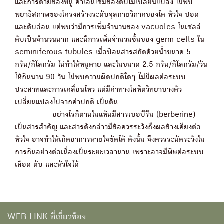
และการตายของหนู ค่าเอนไซม์ของตับไม่เปลี่ยนแปลง ไม่พบ
พยาธิสภาพของโครงสร้างระดับจุลกายวิภาคของไต หัวใจ ปอด
และตับอ่อน แต่พบว่ามีการเพิ่มจำนวนของ vacuoles ในเซลล์
ตับเป็นจำนวนมาก และมีการเพิ่มจำนวนชั้นของ germ cells ใน
seminiferous tubules เมื่อป้อนสารสกัดด้วยน้ำขนาด 5
กรัม/กิโลกรัม ไม่ทำให้หนูตาย และในขนาด 2.5 กรัม/กิโลกรัม/วัน
ให้กินนาน 90 วัน ไม่พบความผิดปกติใดๆ ไม่มีผลต่อระบบ
ประสาทและการเคลื่อนไหว แต่มีค่าทางโลหิตวิทยาบางตัว
เปลี่ยนแปลงไปจากค่าปกติ เป็นต้น
อย่างไรก็ตามในแห้มมีสารเบอบีรีน (berberine)
เป็นสารสำคัญ และสารดังกล่าวมีข้อควรระวังถึงผลข้างเคียงต่อ
หัวใจ อาจทำให้เกิดอาการหายใจขัดได้ ดังนั้น จึงควรระมัดระวังใน
การกินอย่างต่อเนื่องเป็นระยะเวลานาน เพราะอาจมีพิษต่อระบบ
เลือด ตับ และหัวใจได้
WEB LINK ที่เกี่ยวข้อง