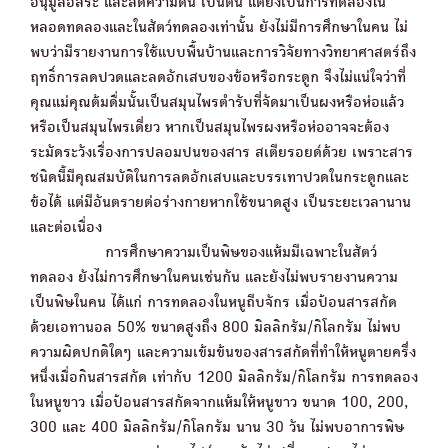
อนุมูลอิสระ และลดความดัน เป็นต้น แต่ยังเป็นการทดลองใน
หลอดทดลองและในสัตว์ทดลองเท่านั้น ยังไม่มีการศึกษาในคน ไม่
พบว่ามีรายงานการใช้แบบพื้นบ้านและการวิจัยทางวิทยาศาสตร์ถึง
ฤทธิ์การลดปวดและลดอักเสบของข้อหรือกระดูก จึงไม่แน่ใจว่าที่
คุณแม่คุณต้มดื่มนั้นเป็นสมุนไพรตำรับที่จัดมาเป็นผงหรือห่อแล้ว
หรือเป็นสมุนไพรเดี่ยว หากเป็นสมุนไพรผงหรือห่ออาจจะต้อง
ระมัดระวังเรื่องการปลอมปนของสาร สเตียรอยด์ด้วย เพราะสาร
ชนิดนี้มีคุณสมบัติในการลดอักเสบและบรรเทาปวดในกระดูกและ
ข้อได้ แต่มีอันตรายต่อร่างกายหากใช้ขนาดสูง เป็นระยะเวลานาน
และต่อเนื่อง
การศึกษาความเป็นพิษของแห้มมีเฉพาะในสัตว์
ทดลอง ยังไม่การศึกษาในคนเช่นกัน และยังไม่พบรายงานความ
เป็นพิษในคน ได้แก่ การทดลองในหนูถีบจักร เมื่อป้อนสารสกัด
ด้วยเอทานอล 50% ขนาดสูงถึง 800 มิลลิกรัม/กิโลกรัม ไม่พบ
ความผิดปกติใดๆ และความเข้มข้นของสารสกัดที่ทำให้หนูตายครึ่ง
หนึ่งเมื่อกินสารสกัด เท่ากับ 1200 มิลลิกรัม/กิโลกรัม การทดลอง
ในหนูขาว เมื่อป้อนสารสกัดจากแห้มให้หนูขาว ขนาด 100, 200,
300 และ 400 มิลลิกรัม/กิโลกรัม นาน 30 วัน ไม่พบอาการพิษ