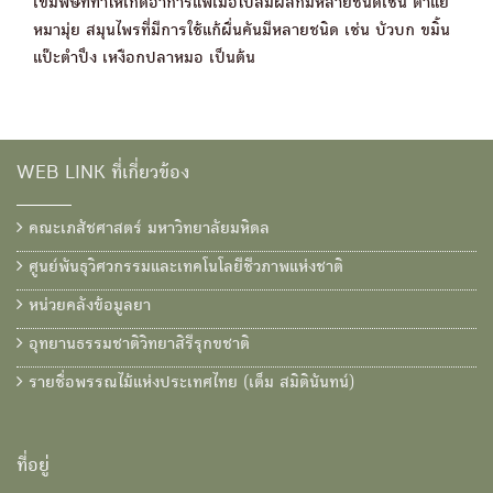
เข็มพิษที่ทำให้เกิดอาการแพ้เมื่อไปสัมผัสก็มีหลายชนิดเช่น ตำแย
หมามุ่ย สมุนไพรที่มีการใช้แก้ผื่นคันมีหลายชนิด เช่น บัวบก ขมิ้น
แป๊ะตำปึง เหงือกปลาหมอ เป็นต้น
WEB LINK ที่เกี่ยวข้อง
คณะเภสัชศาสตร์ มหาวิทยาลัยมหิดล
ศูนย์พันธุวิศวกรรมและเทคโนโลยีชีวภาพแห่งชาติ
หน่วยคลังข้อมูลยา
อุทยานธรรมชาติวิทยาสิรีรุกขชาติ
รายชื่อพรรณไม้แห่งประเทศไทย (เต็ม สมิตินันทน์)
ที่อยู่