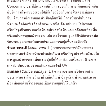
คณะเภสัชศาสตร์ มหาวิทยาลัยนเรศวรพบว่า ขมิ้นชัน มีสาร
Curcuminoics ที่มีคุณสมบัติในการป้องกัน การเกิดออกซิเดชัน
ยับยั้งการทำงานของเอนไซม์ที่เกี่ยวข้องกับการสังเคราะห์เมลา
นิน, ต้านการอักเสบและฆ่าเชื้อจุลินทรีย์ มีการนำมาใช้ในการ
พัฒนาผลิตภัณฑ์เครื่องสำอาง 5 ชนิด คือ แผ่นแปะไฮโดรเจน
ครีมบำรุงผิวหน้า เจลขัดผิว สบู่เหลวขัดผิว และเกลือขัดเท้า เพื่อ
หวังผลในการดูแลผิวพรรณ เช่น ลดริ้วรอย ดูแลสีผิวให้กระจ่างใส
รักษาสมดุลความเป็นกรดด่าง และความชุ่มชื้นของผิวหนัง
ว่านหางจระเข้
(
Aloe vera
L.) จากรายงานการวิจัยจากต่าง
ประเทศพบว่ามีการนำมาทำผลิตภัณฑ์ ครีมบำรุงผิว เพื่อหวังผลใน
การดูแลผิวพรรณ เพิ่มความชุ่มชื้นให้แก่ผิว, ลดริ้วรอย, ต้านการ
เกิดสิว ปกป้องผิวจากแสงแดดและรังสี UV
มะละกอ
(
Carica papaya
L.) จากรายงานการวิจัยจากต่าง
ประเทศพบว่ามีการนำมาทำผลิตภัณฑ์ บำรุงผิว, ทำความสะอาด
ผิว เพื่อต่อต้านริ้วรอยและเพิ่มความชุ่มชื้นให้แก่ผิว