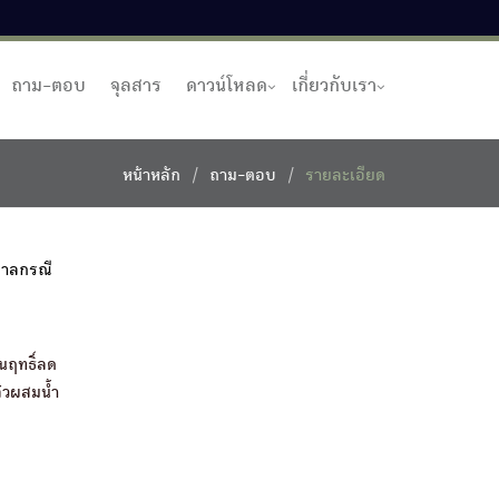
ถาม-ตอบ
จุลสาร
ดาวน์โหลด
เกี่ยวกับเรา
หน้าหลัก
ถาม-ตอบ
รายละเอียด
ตาลกรณี
นฤทธิ์ลด
ล้วผสมน้ำ