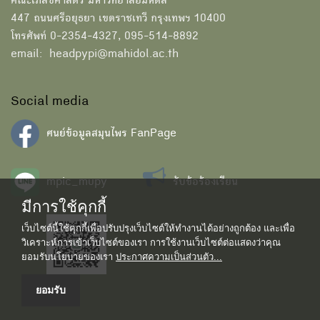
คณะเภสัชศาสตร์ มหาวิทยาลัยมหิดล
447 ถนนศรีอยุธยา เขตราชเทวี กรุงเทพฯ 10400
โทรศัพท์ 0-2354-4327, 095-514-8892
email: headpypi@mahidol.ac.th
Social media
ศนย์ข้อมูลสมุนไพร FanPage
mpic_mupy
รับข้อร้องเรียน
มีการใช้คุกกี้
เว็บไซต์นี้ใช้คุกกี้เพื่อปรับปรุงเว็บไซต์ให้ทำงานได้อย่างถูกต้อง และเพื่อ
วิเคราะห์การเข้าเว็บไซต์ของเรา การใช้งานเว็บไซต์ต่อแสดงว่าคุณ
ยอมรับนโยบายของเรา
ประกาศความเป็นส่วนตัว...
ยอมรับ