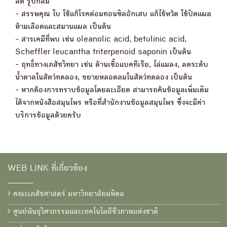
สด รูปกลม
- สรรพคุณ ใบ ใช้แก้โรคต่อมทอนซิลอักเสบ แก้ไข้หวัด ใช้ปิดแผล
ห้ามเลือดและสมานแผล เป็นต้น
- สารเคมีที่พบ เช่น oleanolic acid, betulinic acid,
Scheffler leucantha triterpenoid saponin เป็นต้น
- ฤทธิ์ทางเภสัชวิทยา เช่น ต้านเชื้อแบคทีเรีย, ไล่แมลง, ลดระดับ
น้ำตาลในสัตว์ทดลอง, ขยายหลอดลมในสัตว์ทดลอง เป็นต้น
- หากต้องการทราบข้อมูลโดยละเอียด สามารถค้นข้อมูลเพิ่มเติม
ได้จากหนังสือสมุนไพร หรือที่สำนักงานข้อมูลสมุนไพร ซึ่งจะมีค่า
บริการข้อมูลด้วยครับ
WEB LINK ที่เกี่ยวข้อง
คณะเภสัชศาสตร์ มหาวิทยาลัยมหิดล
ศูนย์พันธุวิศวกรรมและเทคโนโลยีชีวภาพแห่งชาติ