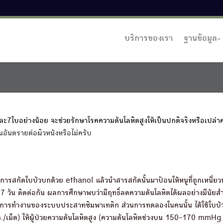
บริการของเรา
ฐานข้อมูล
7ใบอย่างน้อย จะช่วยรักษาโรคความดันโลหิตสูงให้เป็นปกติจริงหรือเปล่า
อันตรายต่อผิวหนังหรือไม่ครับ
การสกัดใบบัวบกด้วย ethanol แล้วนำสารสกัดนั้นมาป้อนให้หนูที่ถูกเหนี่ยว
า 7 วัน ติดต่อกัน ผลการศึกษาพบว่ามีฤทธิ์ลดความดันโลหิตได้ผลอย่างมีนัย
ยับยั้งการทำงานของระบบประสาทซิมพาเทติก ส่วนการทดลองในคนนั้น ได้ใช้ใบบ
./เม็ด) ให้ผู้ป่วยความดันโลหิตสูง (ความดันโลหิตช่วงบน 150-170 mmHg