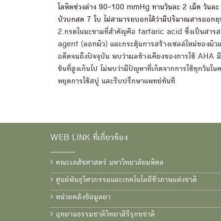
โลหิตช่วงล่าง 90-100 mmHg ทานวันละ 2 เม็ด วันละ 3
บัวบกสด 7 ใบ ไม่สามารถบอกได้ว่ามีปริมาณสารออกฤทธิ
2.กรดในมะขามที่สำคัญคือ tartaric acid ซึ่งเป็นสารสก
agent (ลอกผิว) และกระตุ้นการสร้างเซลล์ใหม่ของผิวแห
อดีตจนถึงปัจจุบัน พบว่าผลข้างเคียงของการใช้ AHA 
ข้นที่สูงเกินไป ไม่พบว่ามีปัญหาที่เกิดจากการใช้ทุกวัน
หยุดการใช้สบู่ และรีบปรึกษาแพทย์ทันที
WEB LINK ที่เกี่ยวข้อง
คณะเภสัชศาสตร์ มหาวิทยาลัยมหิดล
ศูนย์พันธุวิศวกรรมและเทคโนโลยีชีวภาพแห่งชาติ
หน่วยคลังข้อมูลยา
อุทยานธรรมชาติวิทยาสิรีรุกขชาติ