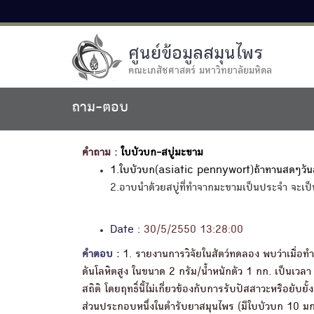
ศูนย์ข้อมูลสมุนไพร
คณะเภสัชศาสตร์ มหาวิทยาลัยมหิดล
ถาม-ตอบ
คำถาม :
ใบบัวบก-สบู่มะขาม
1.ใบบัวบก(asiatic pennywort)ถ้าทานสดๆวันละ
2.อาบนำด้วยสบู่ที่ทำจากมะขามเป็นประจำ จะเป็น
Date :
30/5/2550 13:28:00
คำตอบ :
1. รายงานการวิจัยในสัตว์ทดลอง พบว่าเมื่อทำ
ดันโลหิตสูง ในขนาด 2 กรัม/น้ำหนักตัว 1 กก. เป็นเวล
สถิติ โดยฤทธิ์นี้ไม่เกี่ยวข้องกับการรับปัสสาวะหรือ
ส่วนประกอบหนึ่งในตำรับยาสมุนไพร (มีใบบัวบก 10 มก