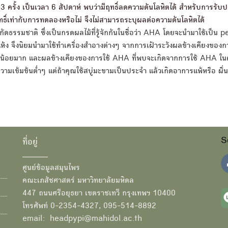
 ครั้ง เป็นเวลา 6 สัปดาห์ พบว่ามีฤทธิ์ลดความดันโลหิตได้ สำหรับการรั
์เท่ากับการทดลองหรือไม่ จึงไม่สามารถระบุผลต่อความดันโลหิตได้
ัดธรรมชาติ ซึ่งเป็นกรดผลไม้ที่รู้จักกันในชื่อว่า AHA โดยจะนำมาใช้เป็น 
้ง จึงนิยมนำมาใช้ทำเครื่องสำอางต่างๆ จากการเฝ้าระวังผลข้างเคียงของก
มีน้อยมาก และผลข้างเคียงของการใช้ AHA ที่พบจะเกิดจากการใช้ AHA ใน
ในความเข้มข้นต่ำๆ แต่ถ้าคุณใช้สบู่มะขามเป็นประจำ แล้วเกิดอาการแพ้หรือ ผื่
S
ที่อยู่
ศูนย์ข้อมูลสมุนไพร
คณะเภสัชศาสตร์ มหาวิทยาลัยมหิดล
447 ถนนศรีอยุธยา เขตราชเทวี กรุงเทพฯ 10400
โทรศัพท์ 0-2354-4327, 095-514-8892
email: headpypi@mahidol.ac.th