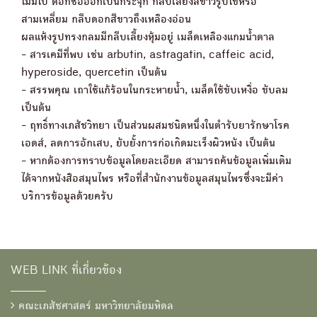
ไม่มีใบ ดอกช่อออกเป็นกระจุก กลีบเลี้ยงสีขาวรูปไข่หรือ
สามเหลี่ยม กลีบดอกสีขาวถึงเหลืองอ่อน
ผลแห้งรูปทรงกลมมีกลีบเลี้ยงหุ้มอยู่ เมล็ดเหลืองแกมน้ำตาล
- สารเคมีที่พบ เช่น arbutin, astragatin, caffeic acid,
hyperoside, quercetin เป็นต้น
- สรรพคุณ เถาใช้แก้ร้อนในกระหายน้ำ, เมล็ดใช้ขับเหงื่อ ขับลม
เป็นต้น
- ฤทธิ์ทางเภสัชวิทยา เป็นส่วนผสมชนิดหนึ่งในตำรับยารักษาโรค
เอดส์, ลดการอักเสบ, ยับยั้งการก่อเกิดมะเร็งผิวหนัง เป็นต้น
- หากต้องการทราบข้อมูลโดยละเอียด สามารถค้นข้อมูลเพิ่มเติม
ได้จากหนังสือสมุนไพร หรือที่สำนักงานข้อมูลสมุนไพรซึ่งจะมีค่า
บริการข้อมูลด้วยครับ
WEB LINK ที่เกี่ยวข้อง
คณะเภสัชศาสตร์ มหาวิทยาลัยมหิดล