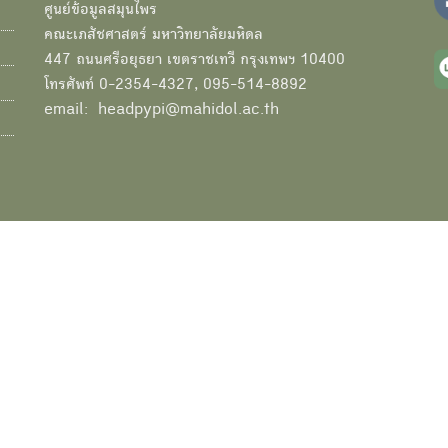
ศูนย์ข้อมูลสมุนไพร
คณะเภสัชศาสตร์ มหาวิทยาลัยมหิดล
447 ถนนศรีอยุธยา เขตราชเทวี กรุงเทพฯ 10400
โทรศัพท์ 0-2354-4327, 095-514-8892
email: headpypi@mahidol.ac.th