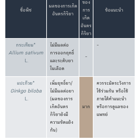
ของ
ผลของการเกิด
ชื่อพืช
การ
ข้อแนะนำ
อันตรกิริยา
เกิด
อันตร
กิริยา
กระเทียม*
ไม่มีผลต่อ
-
Allium sativum
การออกฤทธิ์
-
L.
และระดับยา
ในเลือด
แปะก๊วย*
เพิ่มฤทธิ์ยา/
ควรระมัดระวังการ
Ginkgo biloba
ไม่มีผลต่อยา
ใช้ร่วมกัน หรือใช้
L.
(ผลของการ
ภายใต้คำแนะนำ
เกิดอันตร
มาก
หรือการดูแลของ
กิริยายังมี
แพทย์
ความขัดแย้ง
กัน)