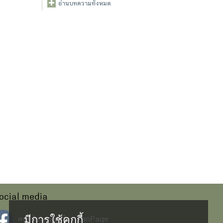
อ่านบทความทั้งหมด
ocial media
มีการใช้คุกกี้
ศนย์ข้อมูลสมุนไพร FanPage