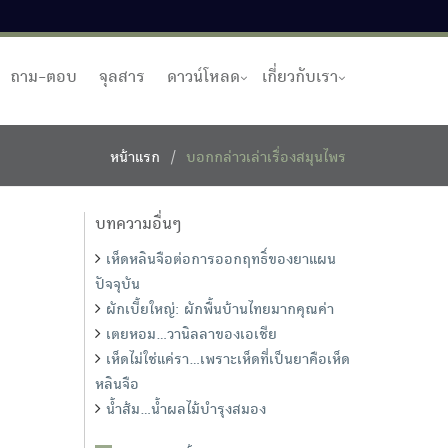
ถาม-ตอบ
จุลสาร
ดาวน์โหลด
เกี่ยวกับเรา
หน้าแรก
บอกกล่าวเล่าเรื่องสมุนไพร
บทความอื่นๆ
เห็ดหลินจือต่อการออกฤทธิ์ของยาแผน
ปัจจุบัน
ผักเบี้ยใหญ่: ผักพื้นบ้านไทยมากคุณค่า
เตยหอม...วานิลลาของเอเชีย
เห็ดไม่ใช่แค่รา...เพราะเห็ดที่เป็นยาคือเห็ด
หลินจือ
น้ำส้ม...น้ำผลไม้บำรุงสมอง