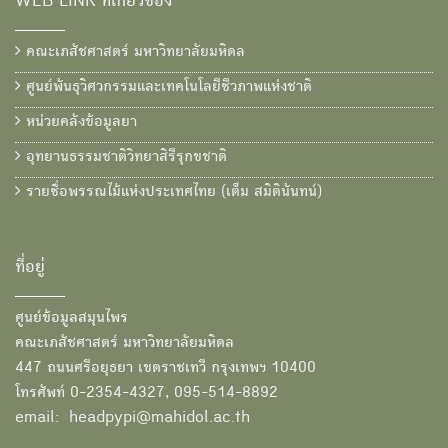
WEB LINK ที่เกี่ยวข้อง
คณะเภสัชศาสตร์ มหาวิทยาลัยมหิดล
ศูนย์พันธุวิศวกรรมและเทคโนโลยีชีวภาพแห่งชาติ
หน่วยคลังข้อมูลยา
อุทยานธรรมชาติวิทยาสิรีรุกขชาติ
รายชื่อพรรณไม้แห่งประเทศไทย (เต็ม สมิตินันทน์)
ที่อยู่
ศูนย์ข้อมูลสมุนไพร
คณะเภสัชศาสตร์ มหาวิทยาลัยมหิดล
447 ถนนศรีอยุธยา เขตราชเทวี กรุงเทพฯ 10400
โทรศัพท์ 0-2354-4327, 095-514-8892
email: headpypi@mahidol.ac.th