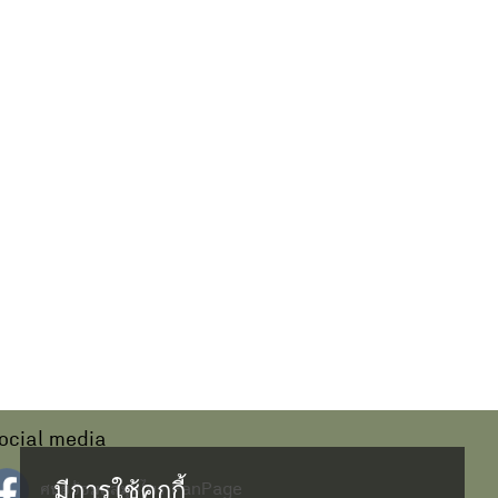
ocial media
มีการใช้คุกกี้
ศนย์ข้อมูลสมุนไพร FanPage