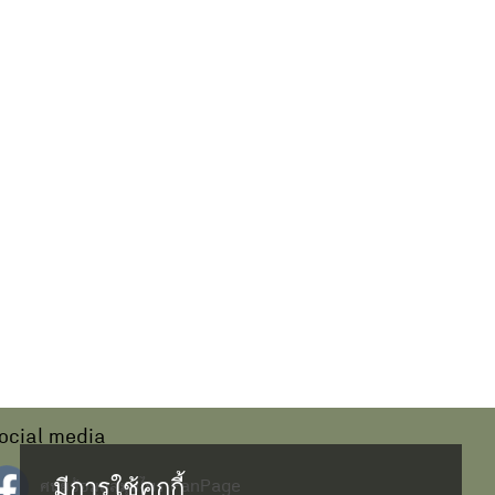
ocial media
มีการใช้คุกกี้
ศนย์ข้อมูลสมุนไพร FanPage