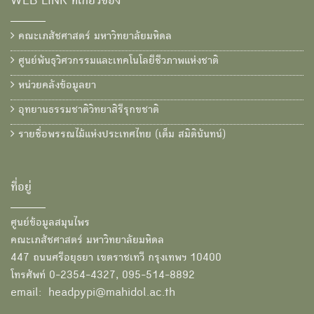
WEB LINK ที่เกี่ยวข้อง
คณะเภสัชศาสตร์ มหาวิทยาลัยมหิดล
ศูนย์พันธุวิศวกรรมและเทคโนโลยีชีวภาพแห่งชาติ
หน่วยคลังข้อมูลยา
อุทยานธรรมชาติวิทยาสิรีรุกขชาติ
รายชื่อพรรณไม้แห่งประเทศไทย (เต็ม สมิตินันทน์)
ที่อยู่
ศูนย์ข้อมูลสมุนไพร
คณะเภสัชศาสตร์ มหาวิทยาลัยมหิดล
447 ถนนศรีอยุธยา เขตราชเทวี กรุงเทพฯ 10400
โทรศัพท์ 0-2354-4327, 095-514-8892
email: headpypi@mahidol.ac.th