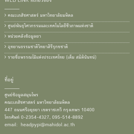
WEB LINK ที่เกี่ยวข้อง
คณะเภสัชศาสตร์ มหาวิทยาลัยมหิดล
ศูนย์พันธุวิศวกรรมและเทคโนโลยีชีวภาพแห่งชาติ
หน่วยคลังข้อมูลยา
อุทยานธรรมชาติวิทยาสิรีรุกขชาติ
รายชื่อพรรณไม้แห่งประเทศไทย (เต็ม สมิตินันทน์)
ที่อยู่
ศูนย์ข้อมูลสมุนไพร
คณะเภสัชศาสตร์ มหาวิทยาลัยมหิดล
447 ถนนศรีอยุธยา เขตราชเทวี กรุงเทพฯ 10400
โทรศัพท์ 0-2354-4327, 095-514-8892
email: headpypi@mahidol.ac.th