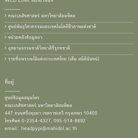
WEB LINK ที่เกี่ยวข้อง
คณะเภสัชศาสตร์ มหาวิทยาลัยมหิดล
ศูนย์พันธุวิศวกรรมและเทคโนโลยีชีวภาพแห่งชาติ
หน่วยคลังข้อมูลยา
อุทยานธรรมชาติวิทยาสิรีรุกขชาติ
รายชื่อพรรณไม้แห่งประเทศไทย (เต็ม สมิตินันทน์)
ที่อยู่
ศูนย์ข้อมูลสมุนไพร
คณะเภสัชศาสตร์ มหาวิทยาลัยมหิดล
447 ถนนศรีอยุธยา เขตราชเทวี กรุงเทพฯ 10400
โทรศัพท์ 0-2354-4327, 095-514-8892
email: headpypi@mahidol.ac.th