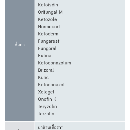
Ketoisdin
Orifungal M
Ketozole
Normocort
Ketoderm
Fungarest
ชื่อยา
Fungoral
Extina
Ketoconazolum
Brizoral
Kuric
Ketoconazol
Xolegel
Onofin K
Teryzolin
Terzolin
ยาต้านเชื้อรา*