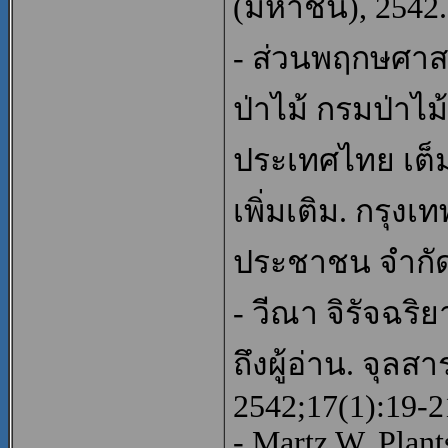
(มหาชน), 2542.
- ส่วนพฤกษศาสต
ป่าไม้ กรมป่าไม
ประเทศไทย เต็ม
เพิ่มเติม. กรุง
ประชาชน จำกัด
- วีณา จิรัจฉริย
ถึงผู้อ่าน. จุล
2542;17(1):19-2
- Martz W. Plant