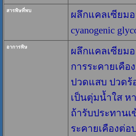
สารพิษที่พบ
ผลึกแคลเซียมอ
cyanogenic glyc
อาการพิษ
ผลึกแคลเซียมอ
การระคายเคืองต
ปวดแสบ ปวดร้อ
เป็นตุ่มน้ำใส 
ถ้ารับประทานเข
ระคายเคืองต่อ