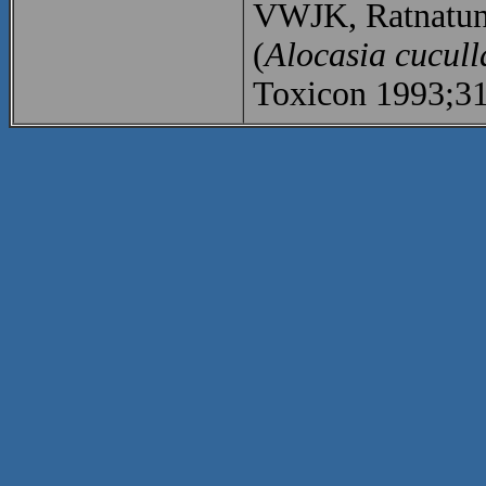
VWJK, Ratnatung
(
Alocasia cucull
Toxicon 1993;31