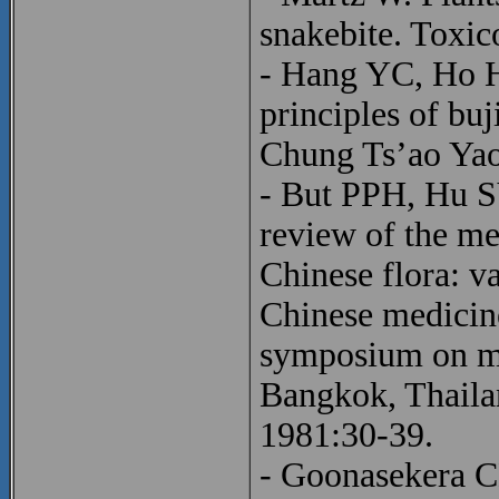
snakebite. Toxi
- Hang YC, Ho H
principles of buj
Chung Ts’ao Yao
- But PPH, Hu S
review of the me
Chinese flora: va
Chinese medicine
symposium on me
Bangkok, Thaila
1981:30-39.
- Goonasekera C