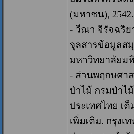
(มหาชน), 2542.
- วีณา จิรัจฉริ
จุลสารข้อมูลส
มหาวิทยาลัยมหิ
- ส่วนพฤกษศาสต
ป่าไม้ กรมป่าไม
ประเทศไทย เต็ม
เพิ่มเติม. กรุง