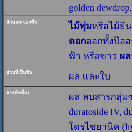
golden dewdrop,
ลักษณะของพืช
ไม้พุ่ม
หรือไม้ย
ดอก
ออกทั้งปีออ
ฟ้า หรือขาว
ผล
ส่วนที่เป็นพิษ
ผล และใบ
สารพิษที่พบ
ผล พบสารกลุ่มซา
duratoside IV, 
โดรไซยานิค (hy