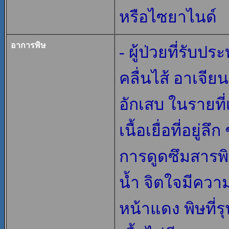
หรือไซยาไนด์
อาการพิษ
- ผู้ป่วยที่รั
คลื่นไส้ อาเจีย
อักเสบ ในรายที
เนื้อเยื่อที่อยู่
การดูดซึมสารพิษ
น้ำ จิตใจมีคว
หน้าแดง พิษที่