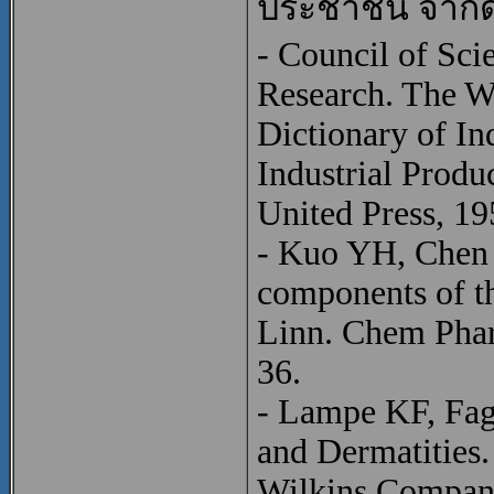
ประชาชน จำกัด
- Council of Scie
Research. The We
Dictionary of In
Industrial Produc
United Press, 19
- Kuo YH, Chen
components of t
Linn. Chem Phar
36.
- Lampe KF, Fage
and Dermatities
Wilkins Compan