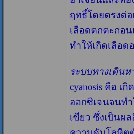
ฤทธิ์โดยตรงต่อ
เลือดตกตะกอน
ทำให้เกิดเลือ
ระบบทางเดินห
cyanosis คือ เ
ออกซิเจนจนทำให้
เขียว ซึ่งเป็นผล
ความดันโลหิตต