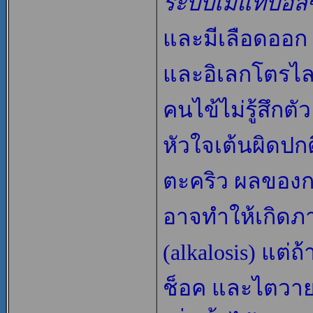
ระบบเมแทบอลิ
และมีเลือดออก 
และอิเลกโตรไลท
คนไข้ไม่รู้สึกตั
หัวใจเต้นผิดปกต
ตะคริว ผลของก
อาจทำให้เกิดภา
(alkalosis) แต่ถ้
ช็อค และไตวาย