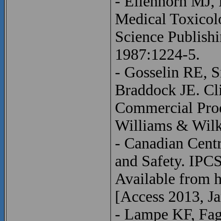
- Ellenhorn MJ,
Medical Toxicol
Science Publish
1987:1224-5.
- Gosselin RE, 
Braddock JE. Cli
Commercial Prod
Williams & Wilk
- Canadian Centr
and Safety. IP
Available from h
[Access 2013, J
- Lampe KF, Fag