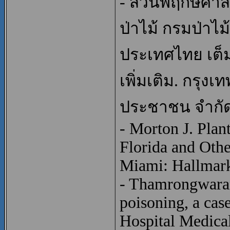
- ส่วนพฤกษศาสต
ป่าไม้ กรมป่าไม
ประเทศไทย เต็ม
เพิ่มเติม. กรุง
ประชาชน จำกัด
- Morton J. Plan
Florida and Othe
Miami: Hallmark
- Thamrongwara
poisoning, a c
Hospital Medical