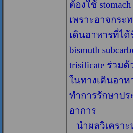
ต้องใช้ stomach
เพราะอาจกระท
เดินอาหารที่ได
bismuth subcarb
trisilicate ร่วมด
ในทางเดินอาหาร
ทำการรักษาประ
อาการ
นำผลวิเคราะห์ใ