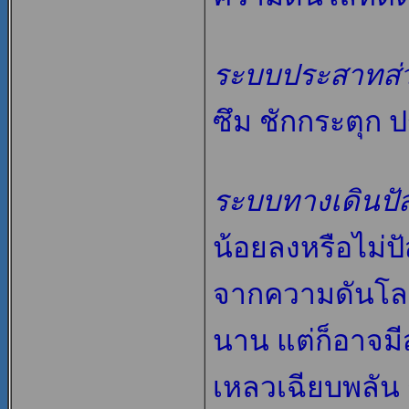
ระบบประสาทส่
ซึม ชักกระตุก 
ระบบทางเดินปั
น้อยลงหรือไม่
จากความดันโลหิ
นาน แต่ก็อาจม
เหลวเฉียบพลัน