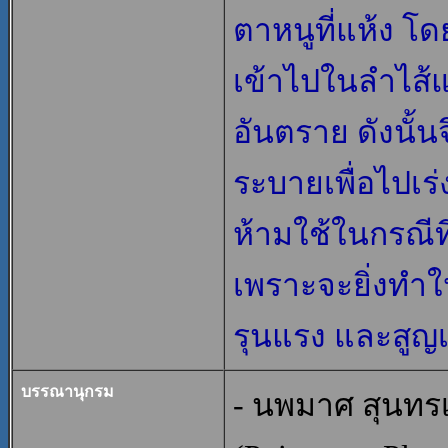
ตาหนูที่แห้ง โด
เข้าไปในลำไส
อันตราย ดังนั้
ระบายเพื่อไปเร
ห้ามใช้ในกรณีที่
เพราะจะยิ่งทำใ
รุนแรง และสูญเ
บรรณานุกรม
- นพมาศ สุนทรเ