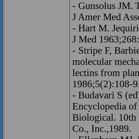
- Gunsolus JM. T
J Amer Med Ass
- Hart M. Jequir
J Med 1963;268:
- Stripe F, Barb
molecular mechan
lectins from pl
1986;5(2):108-9
- Budavari S (e
Encyclopedia of
Biological. 10th
Co., Inc.,1989.