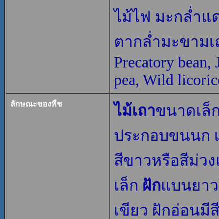
ไม้ไฟ มะกล่ำแ
ตากล่ำมะขามเถา
Precatory bean, 
pea, Wild licoric
ลักษณะของพืช
ไม้เถา
ขนาดเล็ก
ประกอบขนนก เ
สีขาวหรือสีม่วง
เล็ก
ฝัก
แบนยาวโค
เขียว ฝักอ่อนมีส