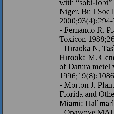
with “sobi-lobi” 
Niger. Bull Soc 
2000;93(4):294-
- Fernando R. Pl
Toxicon 1988;26
- Hiraoka N, Ta
Hirooka M. Geno
of Datura metel 
1996;19(8):1086
- Morton J. Plan
Florida and Othe
Miami: Hallmark
- Opawoye MAD,