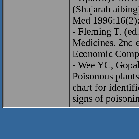
(Shajarah aibing
Med 1996;16(2)
- Fleming T. (ed
Medicines. 2nd 
Economic Compa
- Wee YC, Gopal
Poisonous plants
chart for identi
signs of poisoni