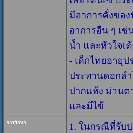
เพ้อ เดินเซ ป
มีอาการคั่งของ
อาการอื่น ๆ เช่
น้ำ และหัวใจเต
- เด็กไทยอายุป
ประทานดอกลำโพ
ปากแห้ง ม่านต
และมีไข้
การรักษา
1. ในกรณีที่รั