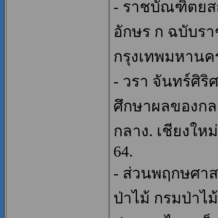
- ราชบัณฑิตยส
อักษร ก ฉบับรา
กรุงเทพมหานคร: 
- วรา จันทร์ศิร
ศึกษาผลของกล
กลาง. เชียงใหม
64.
- ส่วนพฤกษศาสต
ป่าไม้ กรมป่าไม