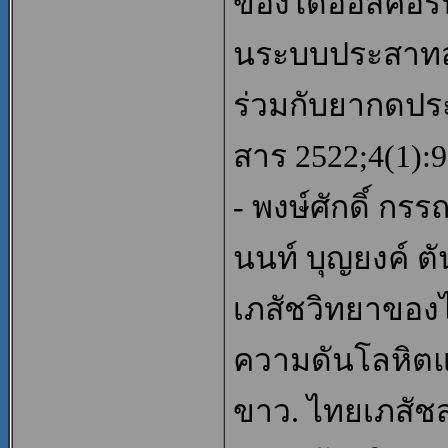
ของไดออสคอรีน:
นระบบประสาทส่
ร่วมกับยากดปร
สาร 2522;4(1):9
- พงษ์ศักดิ์ ก
นนท์ บุญยงค์ ต
เภสัชวิทยาของ
ความดันโลหิต
ขาว. ไทยเภสัชส