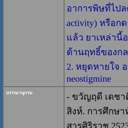
อาการพิษที่ไปล
activity) หรื
แล้ว ยาเหล่านี้
ต้านฤทธิ์ของก
2. หยุดหายใจ 
neostigmine
บรรณานุกรม
- ขวัญฤดี เดชาต
สิงห์. การศึกษ
สารศิริราช 2523