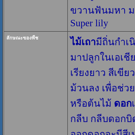
ขวานฟันมหา มะข
Super lily
ลักษณะของพืช
ไม้เถา
มีถิ่นกำเ
มาปลูกในเอเชีย
เรียงยาว สีเขี
ม้วนลง เพื่อช่ว
หรือต้นไม้
ดอก
กลีบ กลีบดอกบิดเ
ออกดอกจะมีสีเ