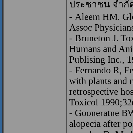
ประชาชน จำกัด,
- Aleem HM. Glo
Assoc Physician
- Bruneton J. To
Humans and Anim
Publising Inc., 
- Fernando R, F
with plants and 
retrospective ho
Toxicol 1990;32
- Gooneratne BW
alopecia after p