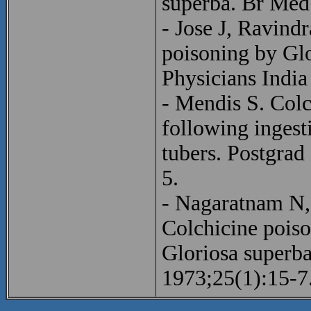
superba. Br Med
- Jose J, Ravind
poisoning by Glo
Physicians India
- Mendis S. Colc
following ingest
tubers. Postgra
5.
- Nagaratnam N,
Colchicine poiso
Gloriosa superb
1973;25(1):15-7