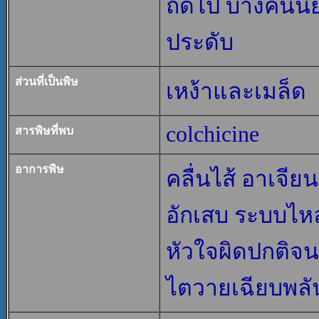
ถัดไป บางคนนิย
ประดับ
ส่วนที่เป็นพิษ
เหง้าและเมล็ด
colchicine
สารพิษที่พบ
อาการพิษ
คลื่นไส้ อาเจีย
อักเสบ ระบบไหล
หัวใจผิดปกติจน
ไตวายเฉียบพลัน