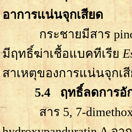
อาการแน่นจุกเสียด
กระชายมีสาร
pin
มีฤทธิ์ฆ่าเชื้อแบคทีเรีย
E
สาเหตุของการแน่นจุกเส
5.4
ฤทธิ์ลดการอั
สาร
5, 7-dimetho
hydroxypanduratin A
จา