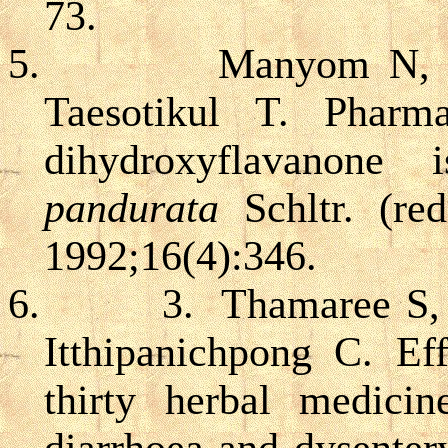
73.
5.
Manyom N, P
Taesotikul T. Pharma
dihydroxyflavanone
pandurata
Schltr. (re
1992;16(4):346.
6.
3. Thamaree S,
Itthipanichpong C. Eff
thirty herbal medici
diarrhoea and dysenter