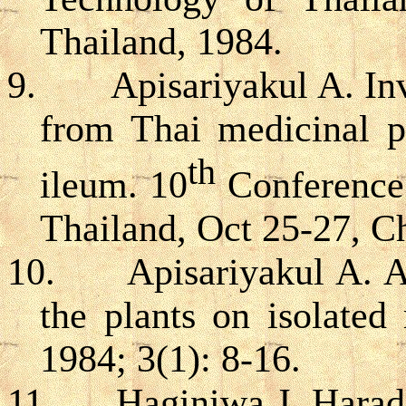
Thailand, 1984.
9.
Apisariyakul A. Inv
from Thai medicinal pl
th
ileum. 10
Conference 
Thailand, Oct 25-27, C
10.
Apisariyakul A. A
the plants on isolate
1984; 3(1): 8-16.
11.
Haginiwa J, Harada