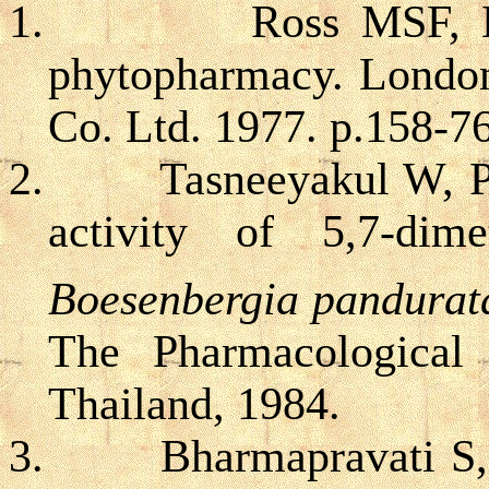
1.
Ross MSF, B
phytopharmacy. London
Co. Ltd. 1977
.
p.158-76
2.
Tasneeyakul W, P
activity of 5,7-dime
Boesenbergia pandurat
The Pharmacological 
Thailand, 1984.
3.
Bharmapravati S