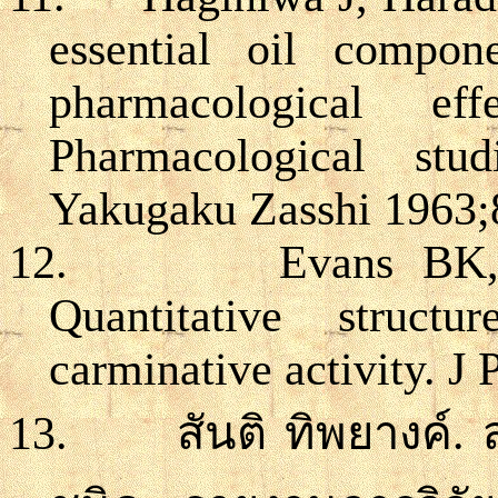
essential oil compon
pharmacological ef
Pharmacological stu
Yakugaku Zasshi 1963;
12.
Evans BK
Quantitative structur
carminative activity. J
13.
สันติ ทิพยางค์
.