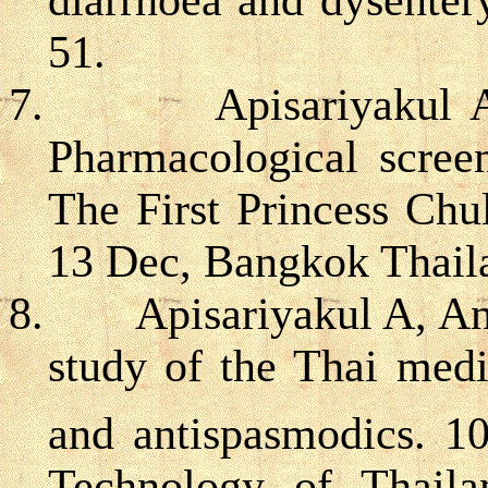
51.
7.
Apisariyakul
Pharmacological screen
The First Princess Chu
13 Dec, Bangkok Thail
8.
Apisariyakul A, A
study of the Thai medic
and antispasmodics. 1
Technology of Thaila