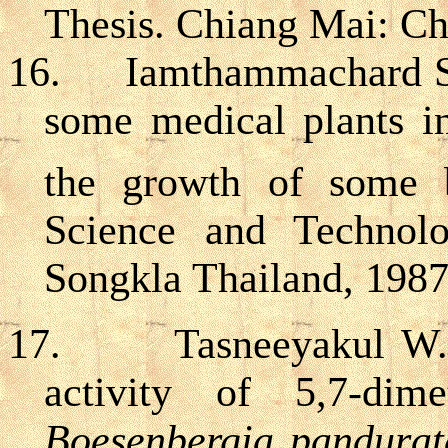
Thesis. Chiang Mai: Ch
16.
Iamthammachard S,
some medical plants i
the growth of some b
Science and Technolo
Songkla Thailand, 1987
17.
Tasneeyakul W.
activity of 5,7-dime
Boesenbergia pandurat