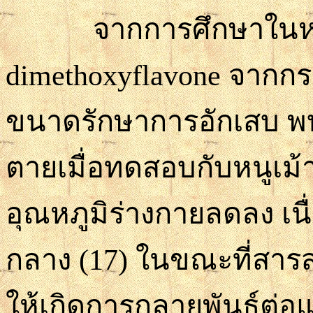
จากการศึกษาในหนูเ
dimethoxyflavone
จากก
ขนาดรักษาการอักเสบ
พ
ตายเมื่อทดสอบ
กับห
นูเม้
อุณหภูมิร่างกายลดลง เน
กลาง
(17)
ในขณะที่สารส
ให้เกิดการกลายพันธุ์ต