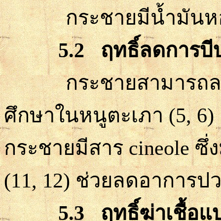
กระชายมีน้ำมันหอมร
5.2
ฤทธิ์ลดการบี
กระชายสามารถลดก
ศึกษาใน
หนูตะเภา
(5, 6)
กระชายมีสาร
cineole
ซึ
(11, 12)
ช่วยลดอาการ
ปว
5.3
ฤทธิ์ฆ่าเชื้อแ