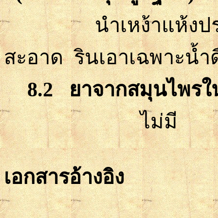
นำเหง้าแห้งป
สะอาด รินเอาเฉพาะ
น้ำด
8.2
ยาจากสมุนไพรใน
ไม่มี
เอกสารอ้างอิง