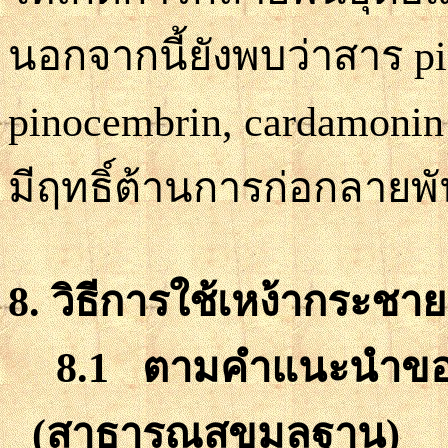
นอกจากนี้ยังพบว่า
สาร
p
pinocembrin, cardamoni
มีฤทธิ์ต้านการก่อกลายพัน
8.
วิธีการใช้เหง้ากระชา
8.1 ตามคำแนะนำขอ
(สาธารณสุขมูลฐาน)