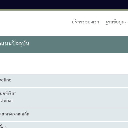
บริการของเรา
ฐานข้อมูล
าแผนปัจจุบัน
ycline
บคทีเรีย*
cterial
ดเฮกเซนจากเมล็ด